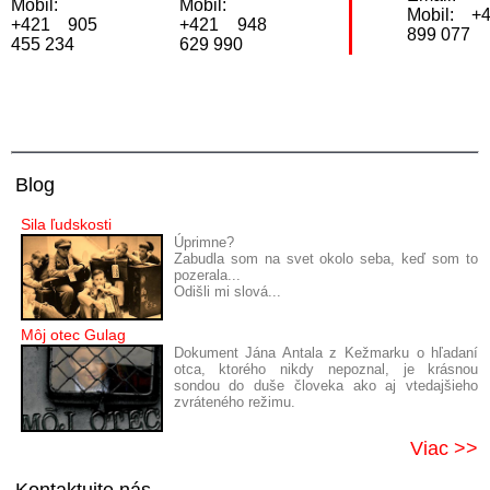
Mobil:
Mobil:
Mobil: +
+421 905
+421 948
899 077
455 234
629 990
Blog
Sila ľudskosti
Úprimne?
Zabudla som na svet okolo seba, keď som to
pozerala...
Odišli mi slová...
Môj otec Gulag
Dokument Jána Antala z Kežmarku o hľadaní
otca, ktorého nikdy nepoznal, je krásnou
sondou do duše človeka ako aj vtedajšieho
zvráteného režimu.
Viac >>