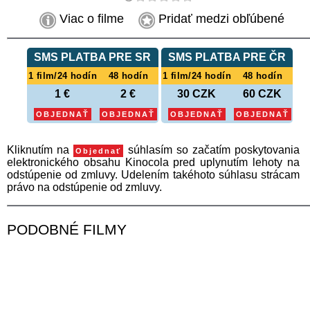
Viac o filme
Pridať medzi obľúbené
SMS PLATBA PRE SR
SMS PLATBA PRE ČR
1 film/24 hodín
48 hodín
1 film/24 hodín
48 hodín
1 €
2 €
30 CZK
60 CZK
OBJEDNAŤ
OBJEDNAŤ
OBJEDNAŤ
OBJEDNAŤ
Kliknutím na
súhlasím so začatím poskytovania
Objednať
elektronického obsahu Kinocola pred uplynutím lehoty na
odstúpenie od zmluvy. Udelením takéhoto súhlasu strácam
právo na odstúpenie od zmluvy.
PODOBNÉ FILMY