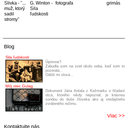
Slivka - "...
G. Winton -
fotografa
grimás
muž, ktorý
Sila
sadil
ľudskosti
stromy"
Blog
Sila ľudskosti
Úprimne?
Zabudla som na svet okolo seba, keď som to
pozerala...
Odišli mi slová...
Môj otec Gulag
Dokument Jána Antala z Kežmarku o hľadaní
otca, ktorého nikdy nepoznal, je krásnou
sondou do duše človeka ako aj vtedajšieho
zvráteného režimu.
Viac >>
Kontaktujte nás