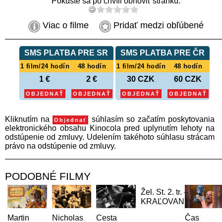
Pokúste sa po chvíli obnoviť stránku.
Viac o filme
Pridať medzi obľúbené
SMS PLATBA PRE SR
SMS PLATBA PRE ČR
1 film/24 hodín
48 hodín
1 film/24 hodín
48 hodín
1 €
2 €
30 CZK
60 CZK
OBJEDNAŤ
OBJEDNAŤ
OBJEDNAŤ
OBJEDNAŤ
Kliknutím na
súhlasím so začatím poskytovania
Objednať
elektronického obsahu Kinocola pred uplynutím lehoty na
odstúpenie od zmluvy. Udelením takéhoto súhlasu strácam
právo na odstúpenie od zmluvy.
PODOBNÉ FILMY
Žel. St. 2. tr. -
KRAĽOVANY
p
Martin
Nicholas
Cesta
Čas